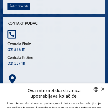
Želim donirati
KONTAKT PODACI
Centrala Firule
021 556 111
Centrala Križine
021 557 111
×
Spinčićeva 1, 21000 Split
Ova internetska stranica
Hrvatska
upotrebljava kolačiće.
CROATIAN
Ova internetska stranica upotrebljava kolačiće u svrhe poboljšanja
korisničkog iskustva. Uporabom internetske stranice prihvaćate sve