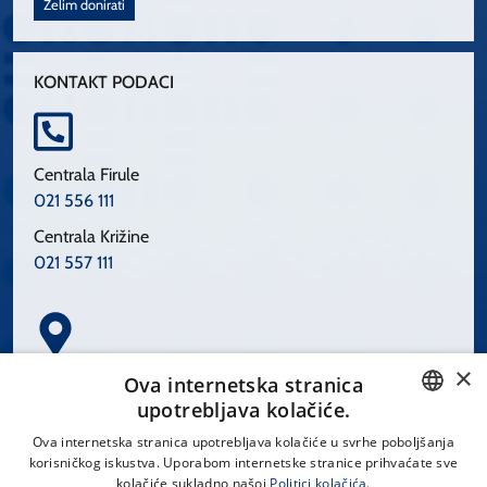
Želim donirati
KONTAKT PODACI
Centrala Firule
021 556 111
Centrala Križine
021 557 111
×
Spinčićeva 1, 21000 Split
Ova internetska stranica
Hrvatska
upotrebljava kolačiće.
CROATIAN
Ova internetska stranica upotrebljava kolačiće u svrhe poboljšanja
korisničkog iskustva. Uporabom internetske stranice prihvaćate sve
ENGLISH
kolačiće sukladno našoj
Politici kolačića.