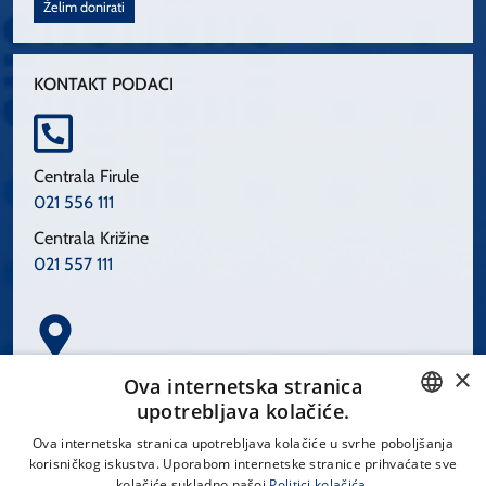
Želim donirati
KONTAKT PODACI
Centrala Firule
021 556 111
Centrala Križine
021 557 111
×
Spinčićeva 1, 21000 Split
Ova internetska stranica
Hrvatska
upotrebljava kolačiće.
CROATIAN
Ova internetska stranica upotrebljava kolačiće u svrhe poboljšanja
korisničkog iskustva. Uporabom internetske stranice prihvaćate sve
ENGLISH
kolačiće sukladno našoj
Politici kolačića.