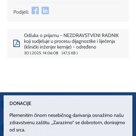
Podijeli:
Odluka o prijamu - NEZDRAVSTVENI RADNIK
koji sudjeluje u procesu dijagnostike i liječenja
(klinički inženjer kemije) - određeno
30.1.2025. 14:06:08
47,5 KB
DONACIJE
Plemenitim činom nesebičnog darivanja osnažimo našu
zdravstvenu zaštitu. „Zarazimo“ se dobrotom, donirajmo
od srca.