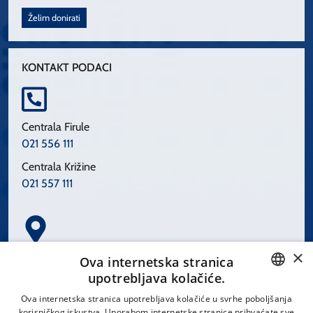
Želim donirati
KONTAKT PODACI
Centrala Firule
021 556 111
Centrala Križine
021 557 111
×
Spinčićeva 1, 21000 Split
Ova internetska stranica
Hrvatska
upotrebljava kolačiće.
CROATIAN
Ova internetska stranica upotrebljava kolačiće u svrhe poboljšanja
korisničkog iskustva. Uporabom internetske stranice prihvaćate sve