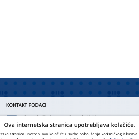
KONTAKT PODACI
Centrala Firule
Centrala Križine
Ova internetska stranica upotrebljava kolačiće.
021 556 111
021 557 111
etska stranica upotrebljava kolačiće u svrhe poboljšanja korisničkog iskustv