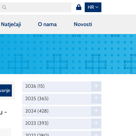
HR
Natječaji
O nama
Novosti
2026
(15)
vanje
2025
(365)
u -
2024
(428)
2023
(393)
2022
(280)