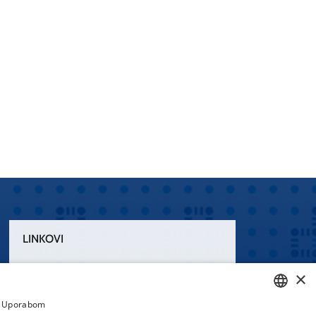
LINKOVI
Uvjeti korištenja
×
Izjava o pristupačnosti
a. Uporabom