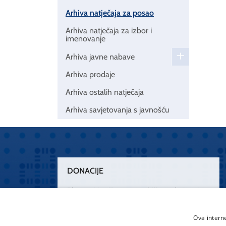
Arhiva natječaja za posao
Arhiva natječaja za izbor i
imenovanje
Arhiva javne nabave
Arhiva prodaje
Arhiva ostalih natječaja
Arhiva savjetovanja s javnošću
DONACIJE
Plemenitim činom nesebičnog darivanja
osnažimo našu zdravstvenu zaštitu.
„Zarazimo“ se dobrotom, donirajmo od
Ova intern