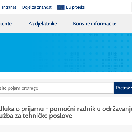
Intranet
Odjel za znanost
EU projekti
ijente
Za djelatnike
Korisne informacije
Pretraži
luka o prijamu - pomoćni radnik u održavanj
užba za tehničke poslove