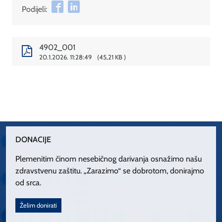
Podijeli:
4902_001
20.1.2026. 11:28:49
45,21 KB
DONACIJE
Plemenitim činom nesebičnog darivanja osnažimo našu
zdravstvenu zaštitu. „Zarazimo“ se dobrotom, donirajmo
od srca.
Želim donirati