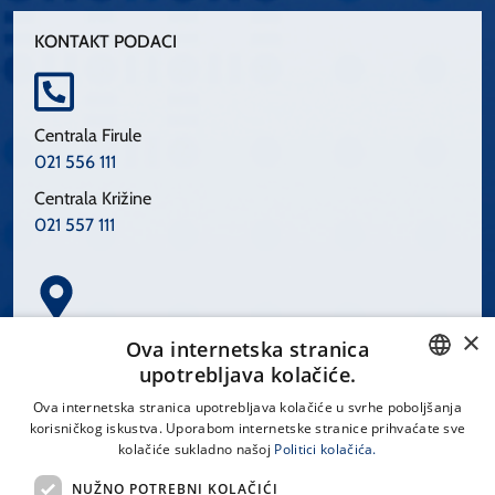
KONTAKT PODACI
Centrala Firule
021 556 111
Centrala Križine
021 557 111
×
Spinčićeva 1, 21000 Split
Ova internetska stranica
Hrvatska
upotrebljava kolačiće.
CROATIAN
Ova internetska stranica upotrebljava kolačiće u svrhe poboljšanja
korisničkog iskustva. Uporabom internetske stranice prihvaćate sve
ENGLISH
kolačiće sukladno našoj
Politici kolačića.
office@kbsplit.hr
NUŽNO POTREBNI KOLAČIĆI