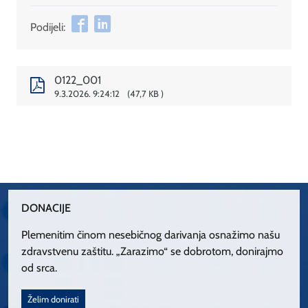
Podijeli:
0122_001
9.3.2026. 9:24:12
47,7 KB
DONACIJE
Plemenitim činom nesebičnog darivanja osnažimo našu
zdravstvenu zaštitu. „Zarazimo“ se dobrotom, donirajmo
od srca.
Želim donirati