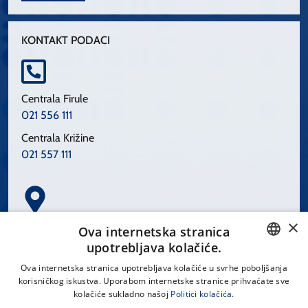
KONTAKT PODACI
Centrala Firule
021 556 111
Centrala Križine
021 557 111
×
Spinčićeva 1, 21000 Split
Ova internetska stranica
Hrvatska
upotrebljava kolačiće.
CROATIAN
Ova internetska stranica upotrebljava kolačiće u svrhe poboljšanja
korisničkog iskustva. Uporabom internetske stranice prihvaćate sve
ENGLISH
kolačiće sukladno našoj
Politici kolačića.
office@kbsplit.hr