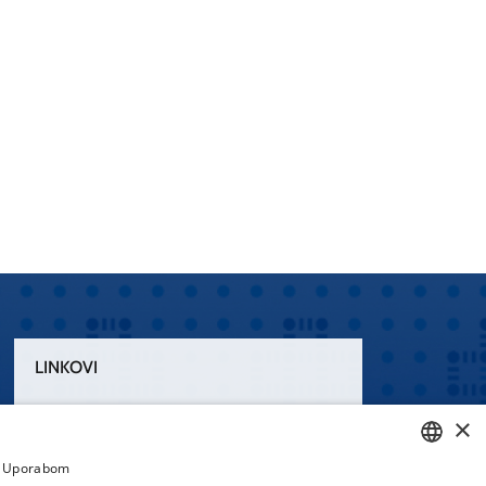
LINKOVI
Uvjeti korištenja
×
Izjava o pristupačnosti
a. Uporabom