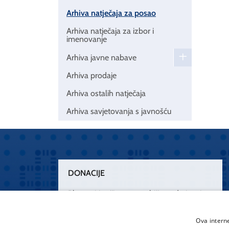
Arhiva natječaja za posao
Arhiva natječaja za izbor i
imenovanje
Arhiva javne nabave
Arhiva prodaje
Arhiva ostalih natječaja
Arhiva savjetovanja s javnošću
DONACIJE
Plemenitim činom nesebičnog darivanja
osnažimo našu zdravstvenu zaštitu.
„Zarazimo“ se dobrotom, donirajmo od
Ova intern