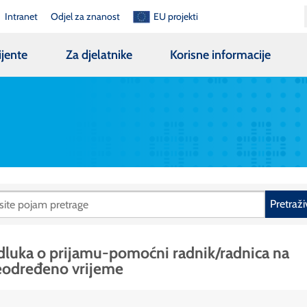
Intranet
Odjel za znanost
EU projekti
ijente
Za djelatnike
Korisne informacije
Pretraži
luka o prijamu-pomoćni radnik/radnica na
eodređeno vrijeme