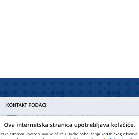
KONTAKT PODACI
Centrala Firule
Centrala Križine
Ova internetska stranica upotrebljava kolačiće.
021 556 111
021 557 111
etska stranica upotrebljava kolačiće u svrhe poboljšanja korisničkog iskustv