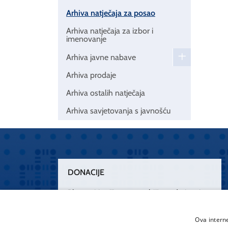
Arhiva natječaja za posao
Arhiva natječaja za izbor i
imenovanje
Arhiva javne nabave
Arhiva prodaje
Arhiva ostalih natječaja
Arhiva savjetovanja s javnošću
DONACIJE
Plemenitim činom nesebičnog darivanja
osnažimo našu zdravstvenu zaštitu.
„Zarazimo“ se dobrotom, donirajmo od
Ova intern