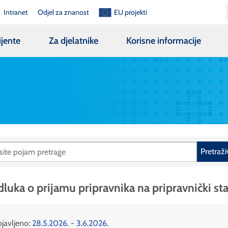
Intranet
Odjel za znanost
EU projekti
ijente
Za djelatnike
Korisne informacije
Pretraži
luka o prijamu pripravnika na pripravnički st
javljeno:
28.5.2026. - 3.6.2026.