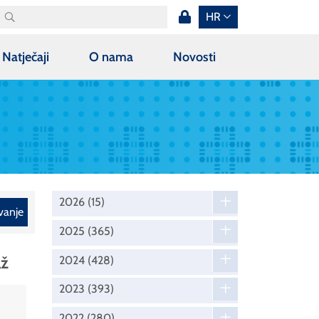
HR
Natječaji
O nama
Novosti
2026
(15)
vanje
2025
(365)
až
2024
(428)
2023
(393)
2022
(280)