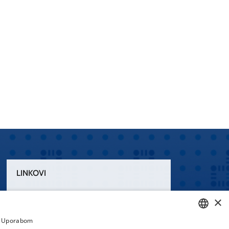
LINKOVI
Uvjeti korištenja
×
Izjava o pristupačnosti
a. Uporabom