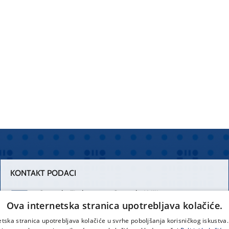
KONTAKT PODACI
Centrala Firule
Centrala Križine
Ova internetska stranica upotrebljava kolačiće.
021 556 111
021 557 111
etska stranica upotrebljava kolačiće u svrhe poboljšanja korisničkog iskustv