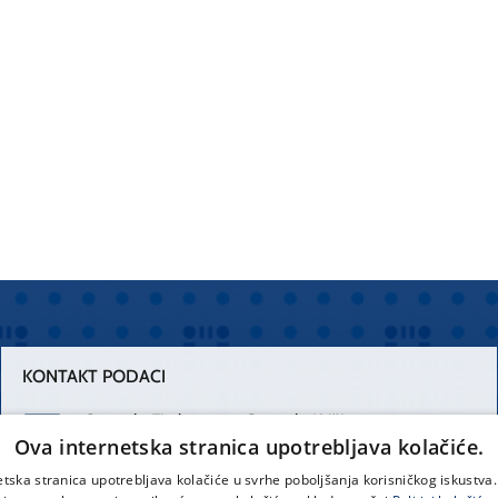
KONTAKT PODACI
Centrala Firule
Centrala Križine
Ova internetska stranica upotrebljava kolačiće.
021 556 111
021 557 111
etska stranica upotrebljava kolačiće u svrhe poboljšanja korisničkog iskustv