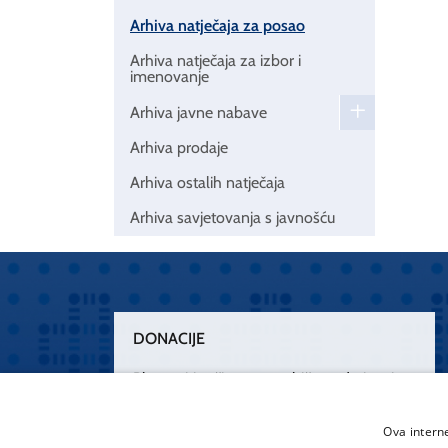
Arhiva natječaja za posao
Arhiva natječaja za izbor i
imenovanje
Arhiva javne nabave
Arhiva prodaje
Arhiva ostalih natječaja
Arhiva savjetovanja s javnošću
DONACIJE
Plemenitim činom nesebičnog darivanja
osnažimo našu zdravstvenu zaštitu.
„Zarazimo“ se dobrotom, donirajmo od
Ova intern