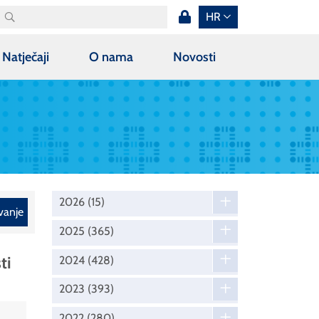
HR
Natječaji
O nama
Novosti
2026
(15)
vanje
2025
(365)
ti
2024
(428)
2023
(393)
2022
(280)