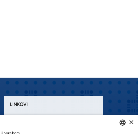
LINKOVI
Uvjeti korištenja
×
Izjava o pristupačnosti
a. Uporabom