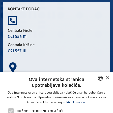
KONTAKT PODACI
Centrala Firule
021 556 111
Centrala Križine
021 557 111
×
Spinčićeva 1, 21000 Split
Ova internetska stranica
Hrvatska
upotrebljava kolačiće.
CROATIAN
Ova internetska stranica upotrebljava kolačiće u svrhe poboljšanja
korisničkog iskustva. Uporabom internetske stranice prihvaćate sve
ENGLISH
kolačiće sukladno našoj
Politici kolačića.
office@kbsplit.hr
NUŽNO POTREBNI KOLAČIĆI