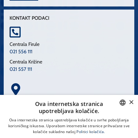
KONTAKT PODACI
Centrala Firule
021 556 111
Centrala Križine
021 557 111
×
Spinčićeva 1, 21000 Split
Ova internetska stranica
Hrvatska
upotrebljava kolačiće.
CROATIAN
Ova internetska stranica upotrebljava kolačiće u svrhe poboljšanja
korisničkog iskustva. Uporabom internetske stranice prihvaćate sve
ENGLISH
kolačiće sukladno našoj
Politici kolačića.
office@kbsplit.hr