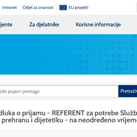
Intranet
Odjel za znanost
EU projekti
ijente
Za djelatnike
Korisne informacije
Pretraži
luka o prijamu - REFERENT za potrebe Služ
 prehranu i dijetetiku - na neodređeno vrijem