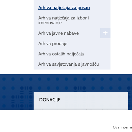
Arhiva natječaja za posao
Arhiva natječaja za izbor i
imenovanje
Arhiva javne nabave
Arhiva prodaje
Arhiva ostalih natječaja
Arhiva savjetovanja s javnošću
DONACIJE
Plemenitim činom nesebičnog darivanja
osnažimo našu zdravstvenu zaštitu.
„Zarazimo“ se dobrotom, donirajmo od
Ova intern