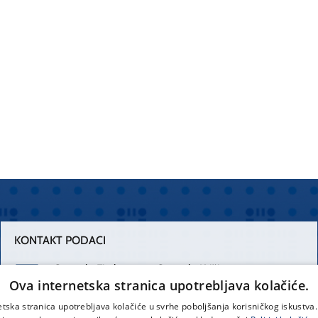
KONTAKT PODACI
Centrala Firule
Centrala Križine
Ova internetska stranica upotrebljava kolačiće.
021 556 111
021 557 111
etska stranica upotrebljava kolačiće u svrhe poboljšanja korisničkog iskustv