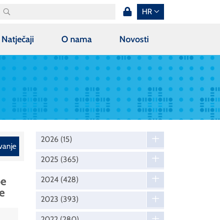
HR
Natječaji
O nama
Novosti
2026
(15)
vanje
2025
(365)
be
2024
(428)
e
2023
(393)
2022
(280)