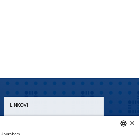
LINKOVI
Uvjeti korištenja
×
Izjava o pristupačnosti
a. Uporabom