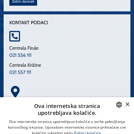
Želim donirati
KONTAKT PODACI
Centrala Firule
021 556 111
Centrala Križine
021 557 111
×
Spinčićeva 1, 21000 Split
Ova internetska stranica
Hrvatska
upotrebljava kolačiće.
CROATIAN
Ova internetska stranica upotrebljava kolačiće u svrhe poboljšanja
korisničkog iskustva. Uporabom internetske stranice prihvaćate sve
ENGLISH
kolačiće sukladno našoj
Politici kolačića.