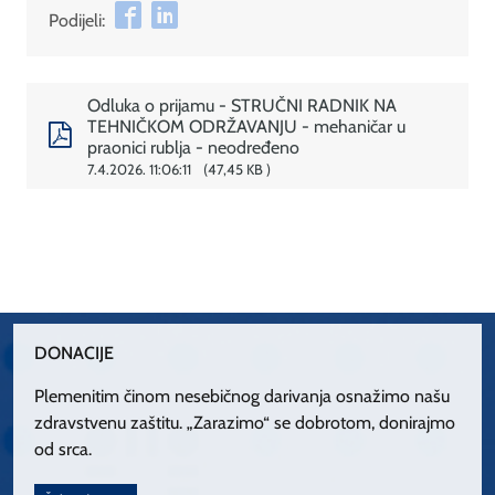
Podijeli:
Odluka o prijamu - STRUČNI RADNIK NA
TEHNIČKOM ODRŽAVANJU - mehaničar u
praonici rublja - neodređeno
7.4.2026. 11:06:11
47,45 KB
DONACIJE
Plemenitim činom nesebičnog darivanja osnažimo našu
zdravstvenu zaštitu. „Zarazimo“ se dobrotom, donirajmo
od srca.