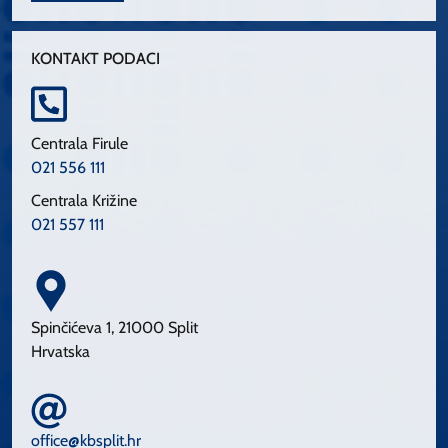
KONTAKT PODACI
Centrala Firule
021 556 111
Centrala Križine
021 557 111
Spinčićeva 1, 21000 Split
Hrvatska
office@kbsplit.hr