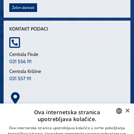
Želim donirati
KONTAKT PODACI
Centrala Firule
021 556 111
Centrala Križine
021 557 111
×
Spinčićeva 1, 21000 Split
Ova internetska stranica
Hrvatska
upotrebljava kolačiće.
CROATIAN
Ova internetska stranica upotrebljava kolačiće u svrhe poboljšanja
korisničkog iskustva. Uporabom internetske stranice prihvaćate sve