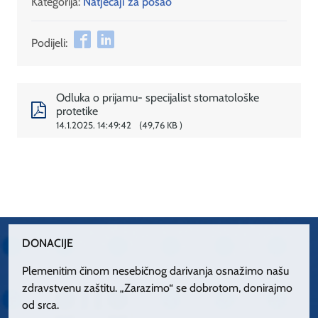
Kategorija:
Natječaji za posao
Podijeli:
Odluka o prijamu- specijalist stomatološke
protetike
14.1.2025. 14:49:42
49,76 KB
DONACIJE
Plemenitim činom nesebičnog darivanja osnažimo našu
zdravstvenu zaštitu. „Zarazimo“ se dobrotom, donirajmo
od srca.