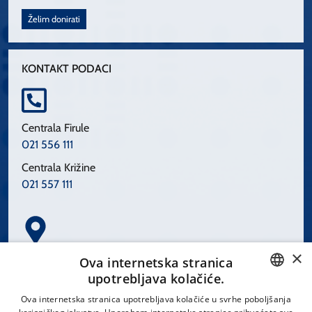
Želim donirati
KONTAKT PODACI
Centrala Firule
021 556 111
Centrala Križine
021 557 111
×
Spinčićeva 1, 21000 Split
Ova internetska stranica
Hrvatska
upotrebljava kolačiće.
CROATIAN
Ova internetska stranica upotrebljava kolačiće u svrhe poboljšanja