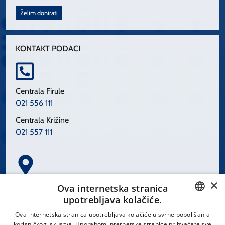
Želim donirati
KONTAKT PODACI
Centrala Firule
021 556 111
Centrala Križine
021 557 111
×
Spinčićeva 1, 21000 Split
Ova internetska stranica
Hrvatska
upotrebljava kolačiće.
CROATIAN
Ova internetska stranica upotrebljava kolačiće u svrhe poboljšanja
korisničkog iskustva. Uporabom internetske stranice prihvaćate sve