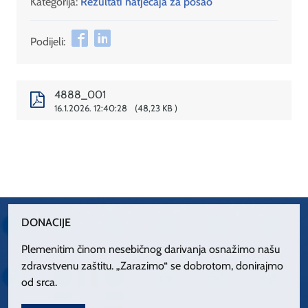
Kategorija:
Rezultati natječaja za posao
Podijeli:
4888_001
16.1.2026. 12:40:28
48,23 KB
DONACIJE
Plemenitim činom nesebičnog darivanja osnažimo našu
zdravstvenu zaštitu. „Zarazimo“ se dobrotom, donirajmo
od srca.