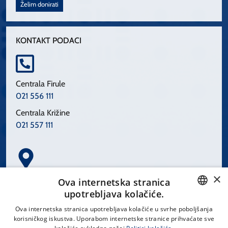
Želim donirati
KONTAKT PODACI
Centrala Firule
021 556 111
Centrala Križine
021 557 111
×
Spinčićeva 1, 21000 Split
Ova internetska stranica
Hrvatska
upotrebljava kolačiće.
CROATIAN
Ova internetska stranica upotrebljava kolačiće u svrhe poboljšanja
korisničkog iskustva. Uporabom internetske stranice prihvaćate sve
ENGLISH