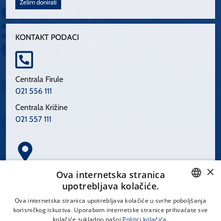
Želim donirati
KONTAKT PODACI
Centrala Firule
021 556 111
Centrala Križine
021 557 111
×
Spinčićeva 1, 21000 Split
Ova internetska stranica
Hrvatska
upotrebljava kolačiće.
CROATIAN
Ova internetska stranica upotrebljava kolačiće u svrhe poboljšanja
korisničkog iskustva. Uporabom internetske stranice prihvaćate sve
ENGLISH
kolačiće sukladno našoj
Politici kolačića.