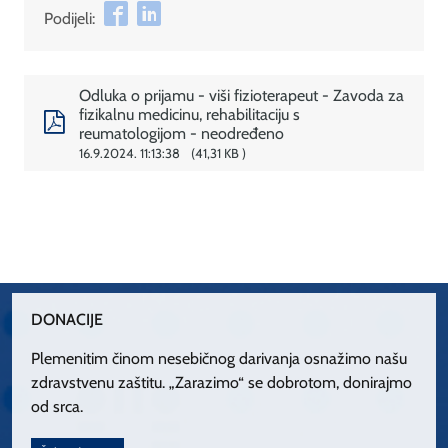
Podijeli:
Odluka o prijamu - viši fizioterapeut - Zavoda za
fizikalnu medicinu, rehabilitaciju s
reumatologijom - neodređeno
16.9.2024. 11:13:38
41,31 KB
DONACIJE
Plemenitim činom nesebičnog darivanja osnažimo našu
zdravstvenu zaštitu. „Zarazimo“ se dobrotom, donirajmo
od srca.