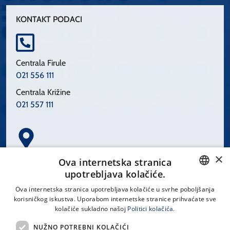
KONTAKT PODACI
Centrala Firule
021 556 111
Centrala Križine
021 557 111
×
Spinčićeva 1, 21000 Split
Ova internetska stranica
Hrvatska
upotrebljava kolačiće.
CROATIAN
Ova internetska stranica upotrebljava kolačiće u svrhe poboljšanja
korisničkog iskustva. Uporabom internetske stranice prihvaćate sve
ENGLISH
kolačiće sukladno našoj
Politici kolačića.
office@kbsplit.hr
NUŽNO POTREBNI KOLAČIĆI