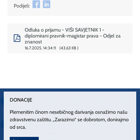
Podijeli:
Odluka o prijamu - VIŠI SAVJETNIK 1 -
diplomirani pravnik-magistar prava - Odjel za
znanost
16.7.2025. 14:34:11
43,63 KB
DONACIJE
Plemenitim činom nesebičnog darivanja osnažimo našu
zdravstvenu zaštitu. „Zarazimo“ se dobrotom, donirajmo
od srca.