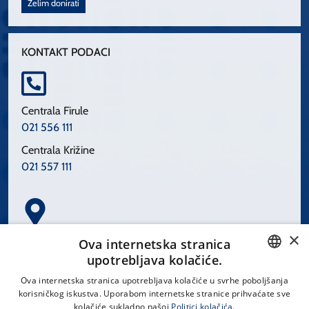
Želim donirati
KONTAKT PODACI
Centrala Firule
021 556 111
Centrala Križine
021 557 111
×
Spinčićeva 1, 21000 Split
Ova internetska stranica
Hrvatska
upotrebljava kolačiće.
CROATIAN
Ova internetska stranica upotrebljava kolačiće u svrhe poboljšanja
korisničkog iskustva. Uporabom internetske stranice prihvaćate sve
ENGLISH
kolačiće sukladno našoj
Politici kolačića.