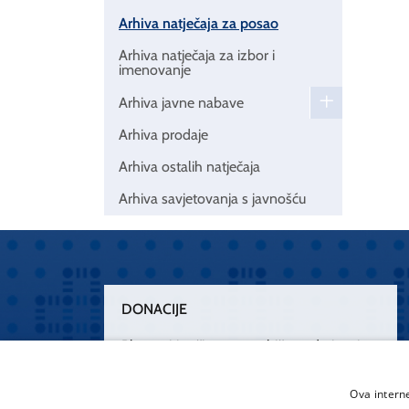
Arhiva natječaja za posao
Arhiva natječaja za izbor i
imenovanje
Arhiva javne nabave
Arhiva prodaje
Arhiva ostalih natječaja
Arhiva savjetovanja s javnošću
DONACIJE
Plemenitim činom nesebičnog darivanja
osnažimo našu zdravstvenu zaštitu.
„Zarazimo“ se dobrotom, donirajmo od
Ova intern