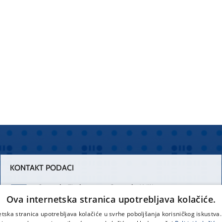
KONTAKT PODACI
Centrala Firule
Centrala Križine
Ova internetska stranica upotrebljava kolačiće.
021 556 111
021 557 111
etska stranica upotrebljava kolačiće u svrhe poboljšanja korisničkog iskustv