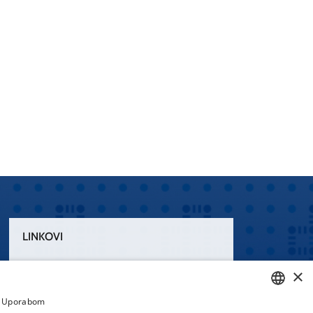
LINKOVI
Uvjeti korištenja
×
Izjava o pristupačnosti
a. Uporabom