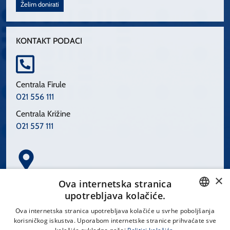
Želim donirati
KONTAKT PODACI
Centrala Firule
021 556 111
Centrala Križine
021 557 111
×
Spinčićeva 1, 21000 Split
Ova internetska stranica
Hrvatska
upotrebljava kolačiće.
CROATIAN
Ova internetska stranica upotrebljava kolačiće u svrhe poboljšanja
korisničkog iskustva. Uporabom internetske stranice prihvaćate sve
ENGLISH