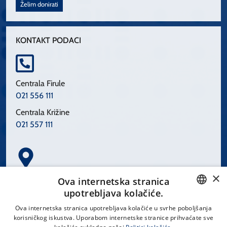
Želim donirati
KONTAKT PODACI
Centrala Firule
021 556 111
Centrala Križine
021 557 111
×
Spinčićeva 1, 21000 Split
Ova internetska stranica
Hrvatska
upotrebljava kolačiće.
CROATIAN
Ova internetska stranica upotrebljava kolačiće u svrhe poboljšanja
korisničkog iskustva. Uporabom internetske stranice prihvaćate sve
ENGLISH