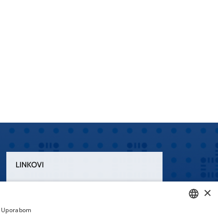
LINKOVI
Uvjeti korištenja
×
Izjava o pristupačnosti
a. Uporabom