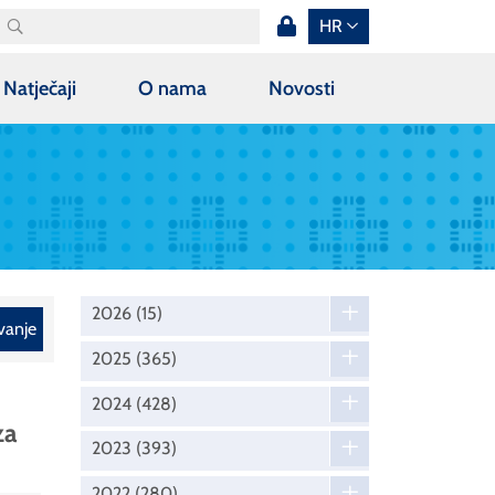
HR
Natječaji
O nama
Novosti
2026
(15)
vanje
2025
(365)
2024
(428)
za
2023
(393)
2022
(280)