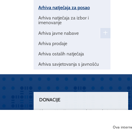
Arhiva natječaja za posao
Arhiva natječaja za izbor i
imenovanje
Arhiva javne nabave
Arhiva prodaje
Arhiva ostalih natječaja
Arhiva savjetovanja s javnošću
DONACIJE
Plemenitim činom nesebičnog darivanja
osnažimo našu zdravstvenu zaštitu.
„Zarazimo“ se dobrotom, donirajmo od
Ova intern