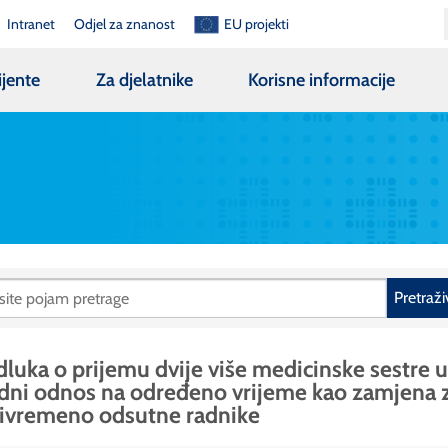
Intranet
Odjel za znanost
EU projekti
ijente
Za djelatnike
Korisne informacije
Pretraži
luka o prijemu dvije više medicinske sestre u
dni odnos na određeno vrijeme kao zamjena 
ivremeno odsutne radnike