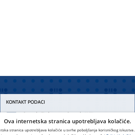
KONTAKT PODACI
Centrala Firule
Centrala Križine
Ova internetska stranica upotrebljava kolačiće.
021 556 111
021 557 111
etska stranica upotrebljava kolačiće u svrhe poboljšanja korisničkog iskustv