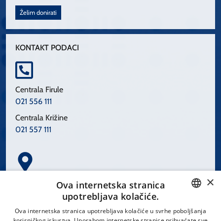
Želim donirati
KONTAKT PODACI
Centrala Firule
021 556 111
Centrala Križine
021 557 111
×
Spinčićeva 1, 21000 Split
Ova internetska stranica
Hrvatska
upotrebljava kolačiće.
CROATIAN
Ova internetska stranica upotrebljava kolačiće u svrhe poboljšanja
korisničkog iskustva. Uporabom internetske stranice prihvaćate sve