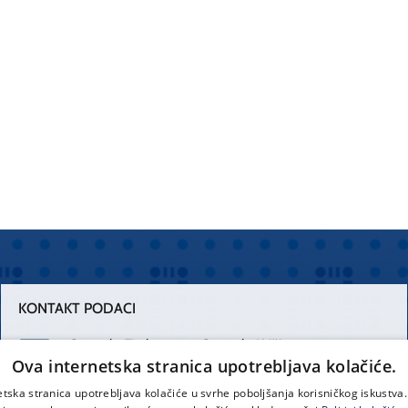
KONTAKT PODACI
Centrala Firule
Centrala Križine
Ova internetska stranica upotrebljava kolačiće.
021 556 111
021 557 111
etska stranica upotrebljava kolačiće u svrhe poboljšanja korisničkog iskustv