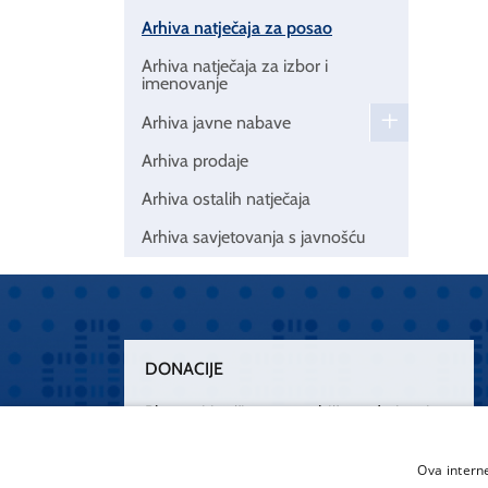
Arhiva natječaja za posao
Arhiva natječaja za izbor i
imenovanje
Arhiva javne nabave
Arhiva prodaje
Arhiva ostalih natječaja
Arhiva savjetovanja s javnošću
DONACIJE
Plemenitim činom nesebičnog darivanja
osnažimo našu zdravstvenu zaštitu.
„Zarazimo“ se dobrotom, donirajmo od
Ova intern