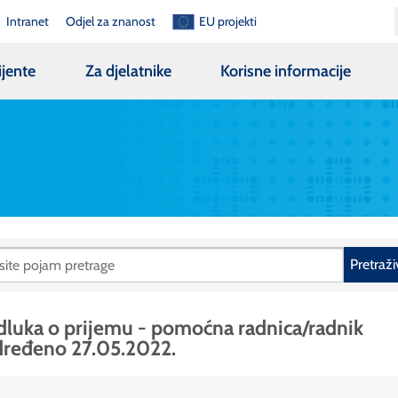
Intranet
Odjel za znanost
EU projekti
ijente
Za djelatnike
Korisne informacije
Pretraži
luka o prijemu - pomoćna radnica/radnik
ređeno 27.05.2022.