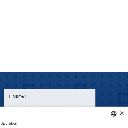
LINKOVI
Uvjeti korištenja
×
Izjava o pristupačnosti
a. Uporabom