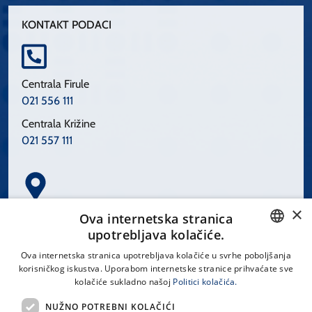
KONTAKT PODACI
Centrala Firule
021 556 111
Centrala Križine
021 557 111
×
Spinčićeva 1, 21000 Split
Ova internetska stranica
Hrvatska
upotrebljava kolačiće.
CROATIAN
Ova internetska stranica upotrebljava kolačiće u svrhe poboljšanja
korisničkog iskustva. Uporabom internetske stranice prihvaćate sve
ENGLISH
kolačiće sukladno našoj
Politici kolačića.
office@kbsplit.hr
NUŽNO POTREBNI KOLAČIĆI