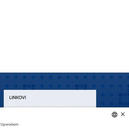
LINKOVI
Uvjeti korištenja
×
Izjava o pristupačnosti
a. Uporabom