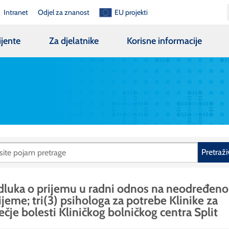
Intranet
Odjel za znanost
EU projekti
ijente
Za djelatnike
Korisne informacije
Pretraži
luka o prijemu u radni odnos na neodređeno
ijeme; tri(3) psihologa za potrebe Klinike za
ečje bolesti Kliničkog bolničkog centra Split