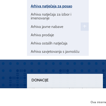
Arhiva natječaja za posao
Arhiva natječaja za izbor i
imenovanje
Arhiva javne nabave
Arhiva prodaje
Arhiva ostalih natječaja
Arhiva savjetovanja s javnošću
DONACIJE
Plemenitim činom nesebičnog darivanja
osnažimo našu zdravstvenu zaštitu.
„Zarazimo“ se dobrotom, donirajmo od
Ova intern