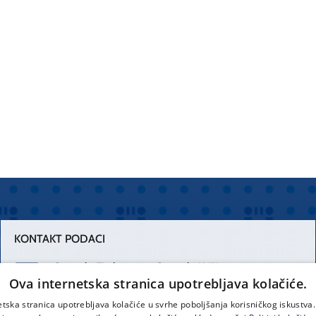
KONTAKT PODACI
Centrala Firule
Centrala Križine
Ova internetska stranica upotrebljava kolačiće.
021 556 111
021 557 111
etska stranica upotrebljava kolačiće u svrhe poboljšanja korisničkog iskustv