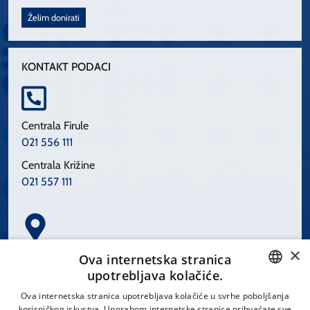
Želim donirati
KONTAKT PODACI
Centrala Firule
021 556 111
Centrala Križine
021 557 111
×
Spinčićeva 1, 21000 Split
Ova internetska stranica
Hrvatska
upotrebljava kolačiće.
CROATIAN
Ova internetska stranica upotrebljava kolačiće u svrhe poboljšanja
korisničkog iskustva. Uporabom internetske stranice prihvaćate sve