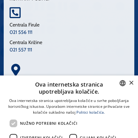
Centrala Firule
021 556 111
Centrala Križine
021 557 111
×
Spinčićeva 1, 21000 Split
Ova internetska stranica
Hrvatska
upotrebljava kolačiće.
CROATIAN
Ova internetska stranica upotrebljava kolačiće u svrhe poboljšanja
korisničkog iskustva. Uporabom internetske stranice prihvaćate sve
ENGLISH
kolačiće sukladno našoj
Politici kolačića.
office@kbsplit.hr
NUŽNO POTREBNI KOLAČIĆI
LINKOVI
IZVEDBENI KOLAČIĆI
CILJANI KOLAČIĆI