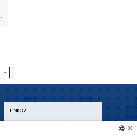
LINKOVI
Uvjeti korištenja
×
Izjava o pristupačnosti