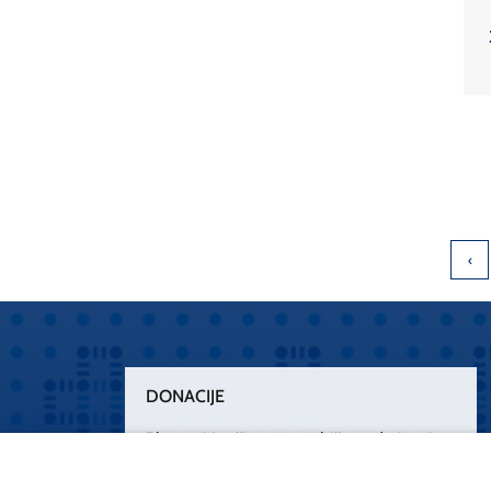
DONACIJE
Plemenitim činom nesebičnog darivanja
osnažimo našu zdravstvenu zaštitu.