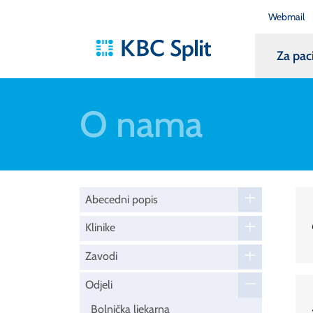
Webmail
Za pac
O nama
Abecedni popis
Klinike
Zavodi
Odjeli
Bolnička ljekarna