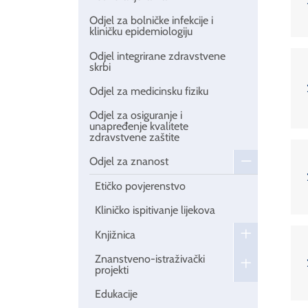
Odjel za bolničke infekcije i
kliničku epidemiologiju
Odjel integrirane zdravstvene
skrbi
Odjel za medicinsku fiziku
Odjel za osiguranje i
unapređenje kvalitete
zdravstvene zaštite
Odjel za znanost
Etičko povjerenstvo
Kliničko ispitivanje lijekova
Knjižnica
Znanstveno-istraživački
projekti
Edukacije