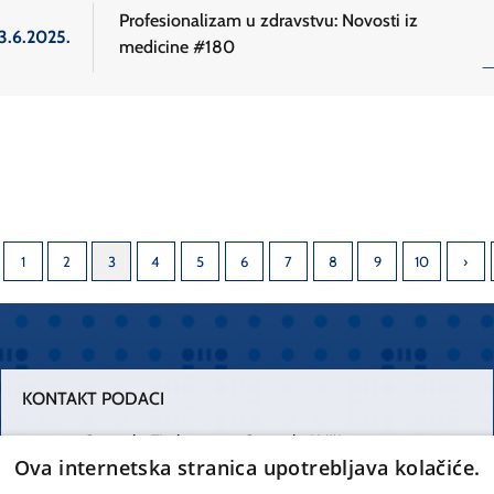
Profesionalizam u zdravstvu: Novosti iz
3.6.2025.
medicine #180
1
2
3
4
5
6
7
8
9
10
KONTAKT PODACI
Centrala Firule
Centrala Križine
Ova internetska stranica upotrebljava kolačiće.
021 556 111
021 557 111