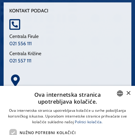
KONTAKT PODACI
Centrala Firule
021 556 111
Centrala Križine
021 557 111
×
Spinčićeva 1, 21000 Split
Ova internetska stranica
Hrvatska
upotrebljava kolačiće.
CROATIAN
Ova internetska stranica upotrebljava kolačiće u svrhe poboljšanja
korisničkog iskustva. Uporabom internetske stranice prihvaćate sve
ENGLISH
kolačiće sukladno našoj
Politici kolačića.
office@kbsplit.hr
NUŽNO POTREBNI KOLAČIĆI