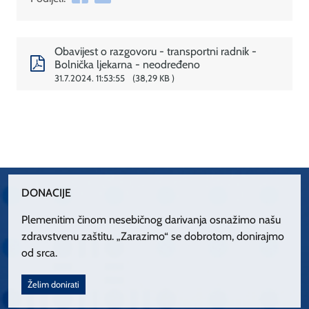
Obavijest o razgovoru - transportni radnik -
Bolnička ljekarna - neodređeno
31.7.2024. 11:53:55
38,29 KB
DONACIJE
Plemenitim činom nesebičnog darivanja osnažimo našu
zdravstvenu zaštitu. „Zarazimo“ se dobrotom, donirajmo
od srca.
Želim donirati