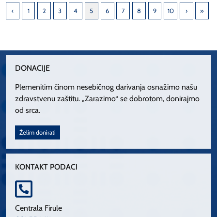
1
2
3
4
5
6
7
8
9
10
DONACIJE
Plemenitim činom nesebičnog darivanja osnažimo našu
zdravstvenu zaštitu. „Zarazimo“ se dobrotom, donirajmo
od srca.
Želim donirati
KONTAKT PODACI
Centrala Firule