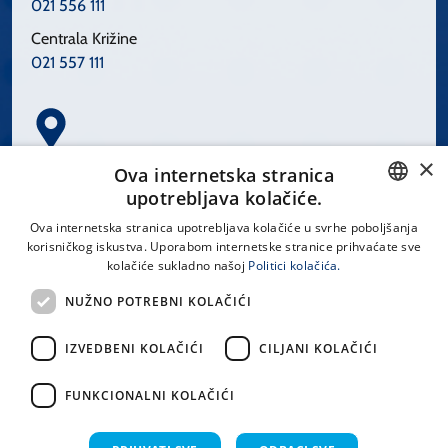
021 556 111
Centrala Križine
021 557 111
×
Spinčićeva 1, 21000 Split
Ova internetska stranica
Hrvatska
upotrebljava kolačiće.
CROATIAN
Ova internetska stranica upotrebljava kolačiće u svrhe poboljšanja
korisničkog iskustva. Uporabom internetske stranice prihvaćate sve
ENGLISH
kolačiće sukladno našoj
Politici kolačića.
office@kbsplit.hr
NUŽNO POTREBNI KOLAČIĆI
LINKOVI
IZVEDBENI KOLAČIĆI
CILJANI KOLAČIĆI
Uvjeti korištenja
FUNKCIONALNI KOLAČIĆI
Izjava o pristupačnosti