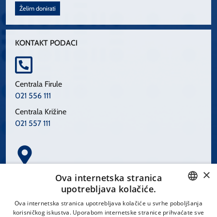
Želim donirati
KONTAKT PODACI
Centrala Firule
021 556 111
Centrala Križine
021 557 111
×
Spinčićeva 1, 21000 Split
Ova internetska stranica
Hrvatska
upotrebljava kolačiće.
CROATIAN
Ova internetska stranica upotrebljava kolačiće u svrhe poboljšanja
korisničkog iskustva. Uporabom internetske stranice prihvaćate sve