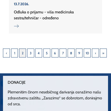
13.7.2026.
Odluka o prijamu - viša medicinska
sestra/tehničar - određeno
1
2
3
4
5
6
7
8
9
10
DONACIJE
Plemenitim činom nesebičnog darivanja osnažimo našu
zdravstvenu zaštitu. „Zarazimo“ se dobrotom, donirajmo
od srca.