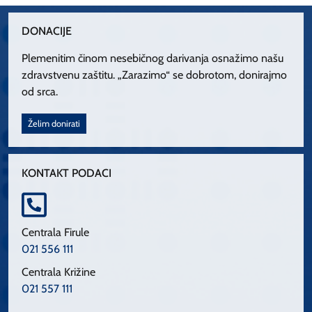
DONACIJE
Plemenitim činom nesebičnog darivanja osnažimo našu
zdravstvenu zaštitu. „Zarazimo“ se dobrotom, donirajmo
od srca.
Želim donirati
KONTAKT PODACI
Centrala Firule
021 556 111
Centrala Križine
021 557 111