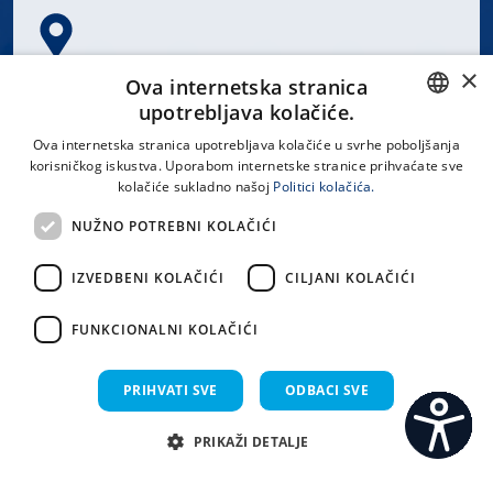
×
Spinčićeva 1, 21000 Split
Ova internetska stranica
Hrvatska
upotrebljava kolačiće.
CROATIAN
Ova internetska stranica upotrebljava kolačiće u svrhe poboljšanja
korisničkog iskustva. Uporabom internetske stranice prihvaćate sve
ENGLISH
kolačiće sukladno našoj
Politici kolačića.
office@kbsplit.hr
NUŽNO POTREBNI KOLAČIĆI
LINKOVI
IZVEDBENI KOLAČIĆI
CILJANI KOLAČIĆI
Uvjeti korištenja
FUNKCIONALNI KOLAČIĆI
Izjava o pristupačnosti
PRIHVATI SVE
ODBACI SVE
PRIKAŽI DETALJE
C
S
Sva prava pridržana KBC Split 2026.