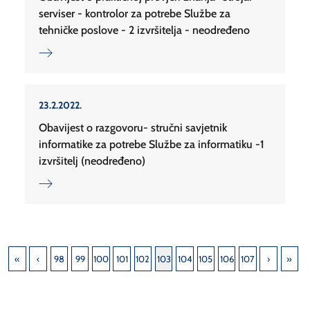
serviser - kontrolor za potrebe Službe za
tehničke poslove - 2 izvršitelja - neodređeno
23.2.2022.
Obavijest o razgovoru- stručni savjetnik
informatike za potrebe Službe za informatiku -1
izvršitelj (neodređeno)
98
99
100
101
102
103
104
105
106
107