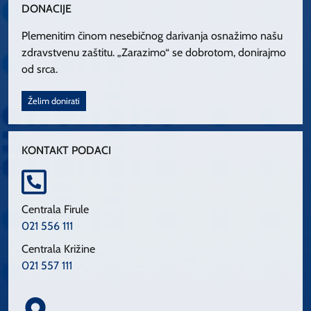
DONACIJE
Plemenitim činom nesebičnog darivanja osnažimo našu
zdravstvenu zaštitu. „Zarazimo“ se dobrotom, donirajmo
od srca.
Želim donirati
KONTAKT PODACI
Centrala Firule
021 556 111
Centrala Križine
021 557 111