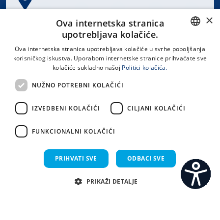
×
Spinčićeva 1, 21000 Split
Ova internetska stranica
Hrvatska
upotrebljava kolačiće.
CROATIAN
Ova internetska stranica upotrebljava kolačiće u svrhe poboljšanja
korisničkog iskustva. Uporabom internetske stranice prihvaćate sve
ENGLISH
kolačiće sukladno našoj
Politici kolačića.
office@kbsplit.hr
NUŽNO POTREBNI KOLAČIĆI
LINKOVI
IZVEDBENI KOLAČIĆI
CILJANI KOLAČIĆI
Uvjeti korištenja
FUNKCIONALNI KOLAČIĆI
Izjava o pristupačnosti
PRIHVATI SVE
ODBACI SVE
PRIKAŽI DETALJE
C
S
Sva prava pridržana KBC Split 2026.
Implementacija i dizajn:
Sistemi.hr