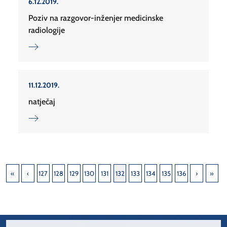
6.12.2019.
Poziv na razgovor-inženjer medicinske
radiologije
11.12.2019.
natječaj
127
128
129
130
131
132
133
134
135
136