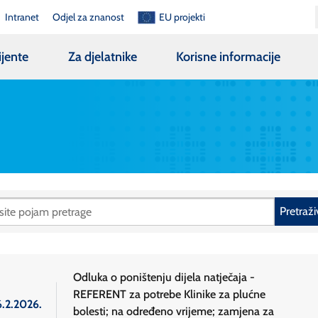
Intranet
Odjel za znanost
EU projekti
ijente
Za djelatnike
Korisne informacije
Pretraži
Odluka o poništenju dijela natječaja -
REFERENT za potrebe Klinike za plućne
6.2.2026.
bolesti; na određeno vrijeme; zamjena za