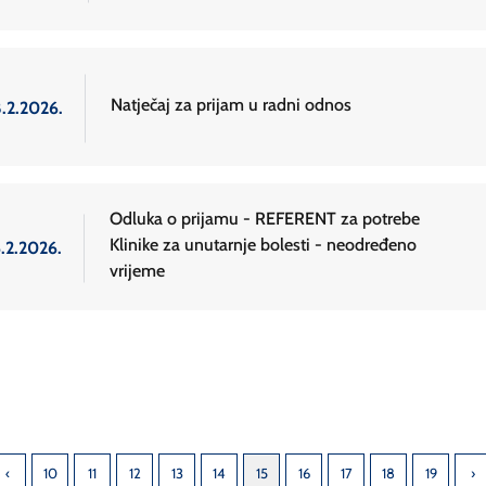
Natječaj za prijam u radni odnos
8.2.2026.
Odluka o prijamu - REFERENT za potrebe
Klinike za unutarnje bolesti - neodređeno
6.2.2026.
vrijeme
10
11
12
13
14
15
16
17
18
19