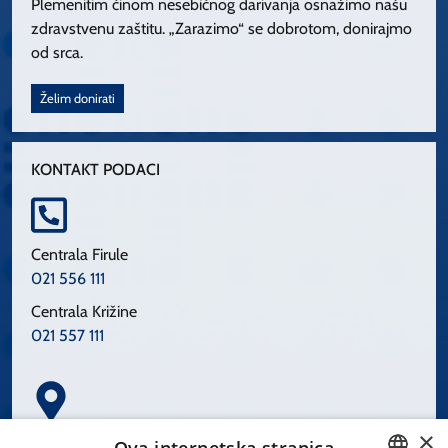
Plemenitim činom nesebičnog darivanja osnažimo našu
zdravstvenu zaštitu. „Zarazimo“ se dobrotom, donirajmo
od srca.
Želim donirati
KONTAKT PODACI
Centrala Firule
021 556 111
Centrala Križine
021 557 111
×
Spinčićeva 1, 21000 Split