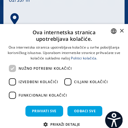
021 557 111
×
Spinčićeva 1, 21000 Split
Ova internetska stranica
Hrvatska
upotrebljava kolačiće.
CROATIAN
Ova internetska stranica upotrebljava kolačiće u svrhe poboljšanja
korisničkog iskustva. Uporabom internetske stranice prihvaćate sve
ENGLISH
kolačiće sukladno našoj
Politici kolačića.
office@kbsplit.hr
NUŽNO POTREBNI KOLAČIĆI
LINKOVI
IZVEDBENI KOLAČIĆI
CILJANI KOLAČIĆI
Uvjeti korištenja
FUNKCIONALNI KOLAČIĆI
Izjava o pristupačnosti
PRIHVATI SVE
ODBACI SVE
PRIKAŽI DETALJE