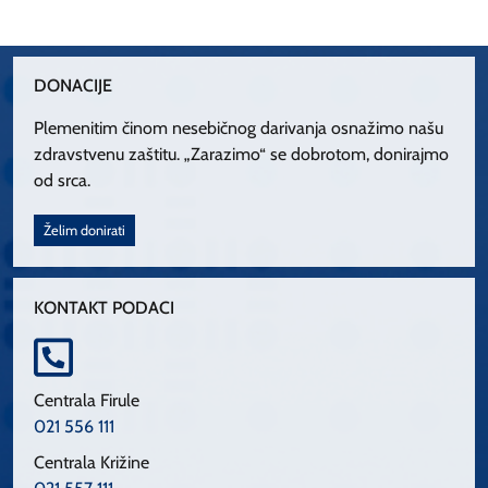
DONACIJE
Plemenitim činom nesebičnog darivanja osnažimo našu
zdravstvenu zaštitu. „Zarazimo“ se dobrotom, donirajmo
od srca.
Želim donirati
KONTAKT PODACI
Centrala Firule
021 556 111
Centrala Križine