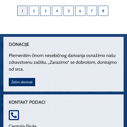
1
2
3
4
5
6
7
8
DONACIJE
Plemenitim činom nesebičnog darivanja osnažimo našu
zdravstvenu zaštitu. „Zarazimo“ se dobrotom, donirajmo
od srca.
Želim donirati
KONTAKT PODACI
Centrala Firule