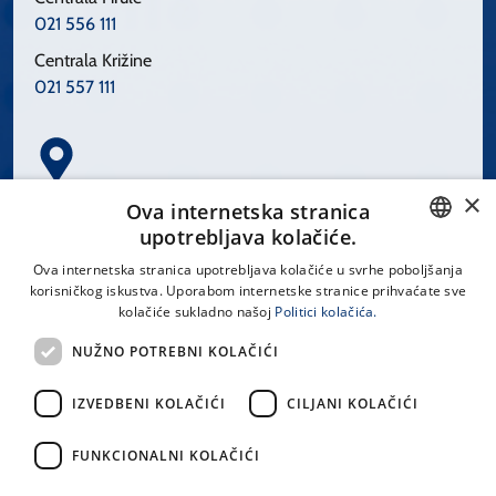
021 556 111
Centrala Križine
021 557 111
×
Spinčićeva 1, 21000 Split
Ova internetska stranica
Hrvatska
upotrebljava kolačiće.
CROATIAN
Ova internetska stranica upotrebljava kolačiće u svrhe poboljšanja
korisničkog iskustva. Uporabom internetske stranice prihvaćate sve
ENGLISH
kolačiće sukladno našoj
Politici kolačića.
office@kbsplit.hr
NUŽNO POTREBNI KOLAČIĆI
LINKOVI
IZVEDBENI KOLAČIĆI
CILJANI KOLAČIĆI
Uvjeti korištenja
FUNKCIONALNI KOLAČIĆI
Izjava o pristupačnosti