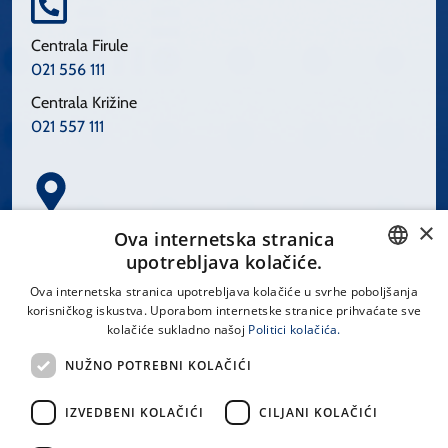
Centrala Firule
021 556 111
Centrala Križine
021 557 111
×
Spinčićeva 1, 21000 Split
Ova internetska stranica
Hrvatska
upotrebljava kolačiće.
CROATIAN
Ova internetska stranica upotrebljava kolačiće u svrhe poboljšanja
korisničkog iskustva. Uporabom internetske stranice prihvaćate sve
ENGLISH
kolačiće sukladno našoj
Politici kolačića.
office@kbsplit.hr
NUŽNO POTREBNI KOLAČIĆI
LINKOVI
IZVEDBENI KOLAČIĆI
CILJANI KOLAČIĆI