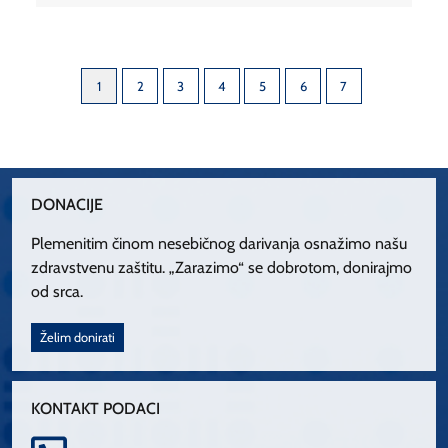
1
2
3
4
5
6
7
DONACIJE
Plemenitim činom nesebičnog darivanja osnažimo našu
zdravstvenu zaštitu. „Zarazimo“ se dobrotom, donirajmo
od srca.
Želim donirati
KONTAKT PODACI