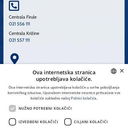
Centrala Firule
021 556 111
Centrala Križine
021 557 111
×
Spinčićeva 1, 21000 Split
Ova internetska stranica
Hrvatska
upotrebljava kolačiće.
CROATIAN
Ova internetska stranica upotrebljava kolačiće u svrhe poboljšanja
korisničkog iskustva. Uporabom internetske stranice prihvaćate sve
ENGLISH
kolačiće sukladno našoj
Politici kolačića.
office@kbsplit.hr
NUŽNO POTREBNI KOLAČIĆI
LINKOVI
IZVEDBENI KOLAČIĆI
CILJANI KOLAČIĆI