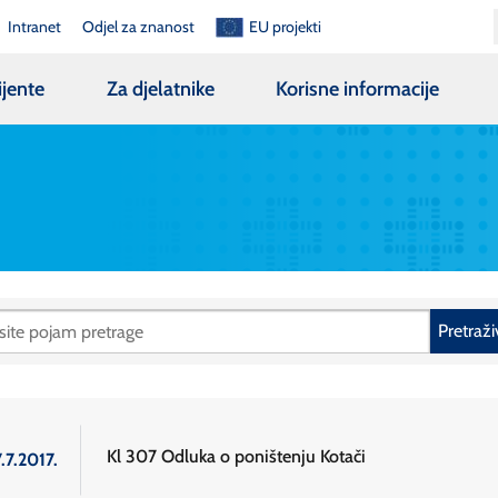
Intranet
Odjel za znanost
EU projekti
ijente
Za djelatnike
Korisne informacije
Pretraži
Kl 307 Odluka o poništenju Kotači
.7.2017.