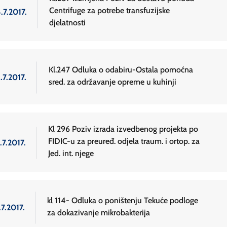
Centrifuge za potrebe transfuzijske
.7.2017.
djelatnosti
Kl.247 Odluka o odabiru-Ostala pomoćna
.7.2017.
sred. za održavanje opreme u kuhinji
Kl 296 Poziv izrada izvedbenog projekta po
FIDIC-u za preuređ. odjela traum. i ortop. za
.7.2017.
Jed. int. njege
kl 114- Odluka o poništenju Tekuće podloge
.7.2017.
za dokazivanje mikrobakterija