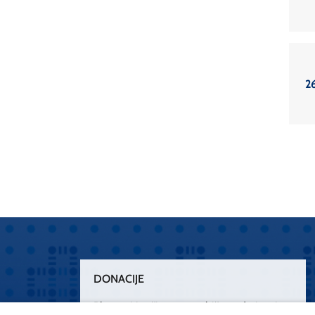
2
DONACIJE
Plemenitim činom nesebičnog darivanja