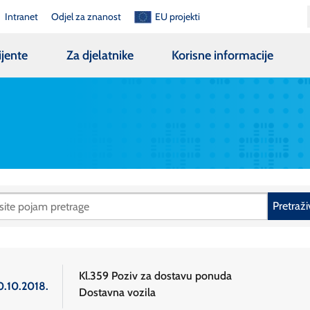
Intranet
Odjel za znanost
EU projekti
ijente
Za djelatnike
Korisne informacije
Pretraži
Kl.359 Poziv za dostavu ponuda
0.10.2018.
Dostavna vozila