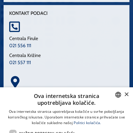
KONTAKT PODACI
Centrala Firule
021 556 111
Centrala Križine
021 557 111
×
Spinčićeva 1, 21000 Split
Ova internetska stranica
Hrvatska
upotrebljava kolačiće.
CROATIAN
Ova internetska stranica upotrebljava kolačiće u svrhe poboljšanja
korisničkog iskustva. Uporabom internetske stranice prihvaćate sve
ENGLISH
kolačiće sukladno našoj
Politici kolačića.
office@kbsplit.hr