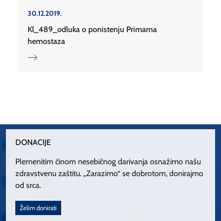
30.12.2019.
Kl_489_odluka o ponistenju Primarna
hemostaza
DONACIJE
Plemenitim činom nesebičnog darivanja osnažimo našu
zdravstvenu zaštitu. „Zarazimo“ se dobrotom, donirajmo
od srca.
Želim donirati