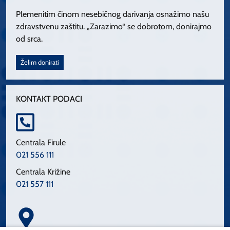
Plemenitim činom nesebičnog darivanja osnažimo našu
zdravstvenu zaštitu. „Zarazimo“ se dobrotom, donirajmo
od srca.
Želim donirati
KONTAKT PODACI
Centrala Firule
021 556 111
Centrala Križine
021 557 111