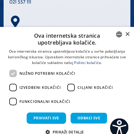
021 557 111
×
Spinčićeva 1, 21000 Split
Ova internetska stranica
Hrvatska
upotrebljava kolačiće.
CROATIAN
Ova internetska stranica upotrebljava kolačiće u svrhe poboljšanja
korisničkog iskustva. Uporabom internetske stranice prihvaćate sve
ENGLISH
kolačiće sukladno našoj
Politici kolačića.
office@kbsplit.hr
NUŽNO POTREBNI KOLAČIĆI
LINKOVI
IZVEDBENI KOLAČIĆI
CILJANI KOLAČIĆI
Uvjeti korištenja
FUNKCIONALNI KOLAČIĆI
Izjava o pristupačnosti
PRIHVATI SVE
ODBACI SVE
PRIKAŽI DETALJE