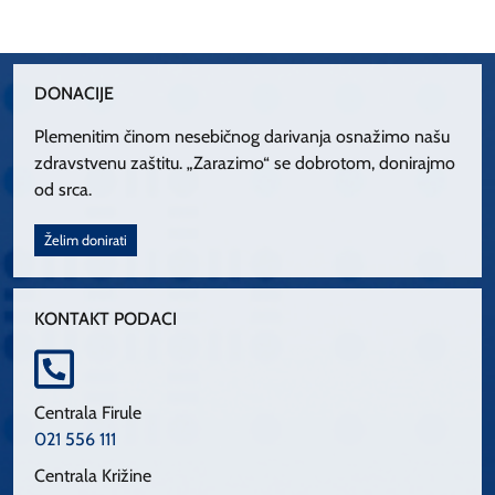
DONACIJE
Plemenitim činom nesebičnog darivanja osnažimo našu
zdravstvenu zaštitu. „Zarazimo“ se dobrotom, donirajmo
od srca.
Želim donirati
KONTAKT PODACI
Centrala Firule
021 556 111
Centrala Križine