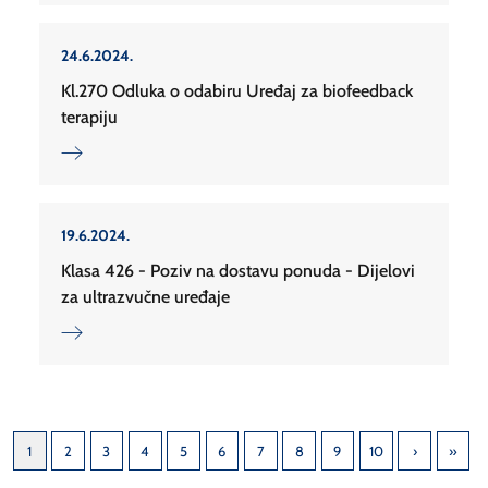
24.6.2024.
Kl.270 Odluka o odabiru Uređaj za biofeedback
terapiju
19.6.2024.
Klasa 426 - Poziv na dostavu ponuda - Dijelovi
za ultrazvučne uređaje
1
2
3
4
5
6
7
8
9
10