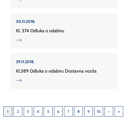
30.11.2018.
Kl. 374 Odluka o odabiru
29.11.2018.
Kl.389 Odluka o odabiru Dostavna vozila
1
2
3
4
5
6
7
8
9
10