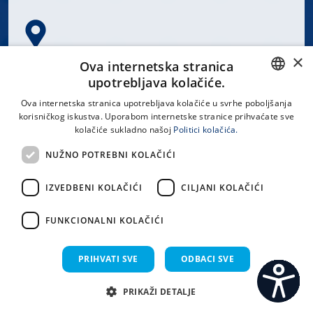
×
Spinčićeva 1, 21000 Split
Ova internetska stranica
Hrvatska
upotrebljava kolačiće.
CROATIAN
Ova internetska stranica upotrebljava kolačiće u svrhe poboljšanja
korisničkog iskustva. Uporabom internetske stranice prihvaćate sve
ENGLISH
kolačiće sukladno našoj
Politici kolačića.
office@kbsplit.hr
NUŽNO POTREBNI KOLAČIĆI
LINKOVI
IZVEDBENI KOLAČIĆI
CILJANI KOLAČIĆI
Uvjeti korištenja
FUNKCIONALNI KOLAČIĆI
Izjava o pristupačnosti
PRIHVATI SVE
ODBACI SVE
PRIKAŽI DETALJE
C
S