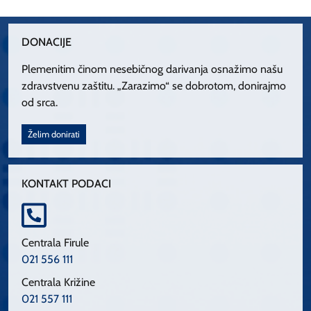
DONACIJE
Plemenitim činom nesebičnog darivanja osnažimo našu
zdravstvenu zaštitu. „Zarazimo“ se dobrotom, donirajmo
od srca.
Želim donirati
KONTAKT PODACI
Centrala Firule
021 556 111
Centrala Križine
021 557 111